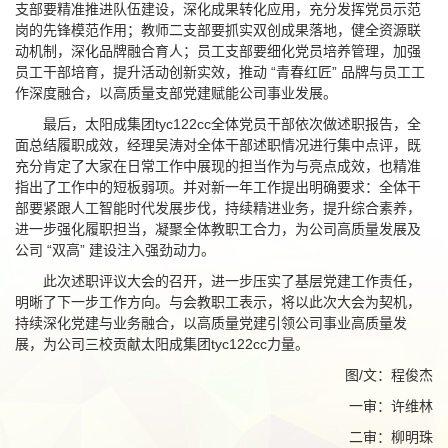
支部要精准推进队伍建设，深化成果转化应用，充分发挥党员示范
岗的先锋模范作用；教师二支部要抓实双创成果落地，健全资源联
动机制，深化品牌融合育人；员工支部要细化党员培养管理，加强
员工干部培育，提升活动创新实效，推动 “青春红匠” 品牌与员工工
作深度融合，以高质量支部党建赋能公司事业发展。
最后，太阳成集团tyc122cc全体党员干部依次做述职报告，全
面总结履职成效，经理吴涛对全体干部述职情况进行集中点评，既
充分肯定了大家在日常工作中展现的担当作为与亮点成效，也精准
指出了工作中的短板弱项。并对新一年工作提出明确要求：全体干
部要紧跟人工智能时代发展步伐，持续精进业务，提升综合素养，
进一步强化履职担当，凝聚全体教职工合力，为公司高质量发展及
公司 “双高” 建设注入强劲动力。
此次述职评议大会的召开，进一步压实了基层党建工作责任，
明晰了下一步工作方向。与会教职工表示，将以此次大会为契机，
持续深化党建与业务融合，以高质量党建引领公司事业高质量发
展，为公司三校贡献太阳成集团tyc122cc力量。
图/文：程俊杰
一审：许维林
二审：柳明珠