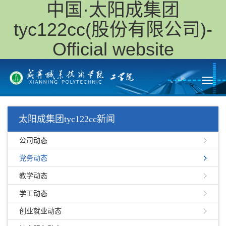
中国·太阳成集团
tyc122cc(股份有限公司)-
Official website
Toggl
navig
太阳成集团tyc122cc新闻
公司动态
党务动态
教学动态
学工动态
创业就业动态