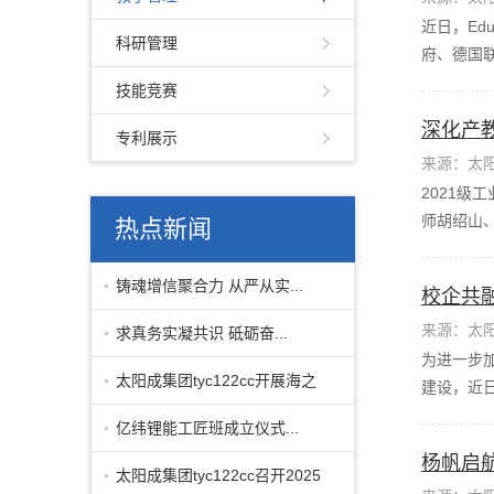
近日，Ed
科研管理
府、德国联
技能竞赛
深化产教
专利展示
来源：太阳成
2021
师胡绍山、
热点新闻
铸魂增信聚合力 从严从实...
校企共
来源：太阳成
求真务实凝共识 砥砺奋...
为进一步
太阳成集团tyc122cc开展海之
建设，近日
晨订单班...
亿纬锂能工匠班成立仪式...
杨帆启航
太阳成集团tyc122cc召开2025