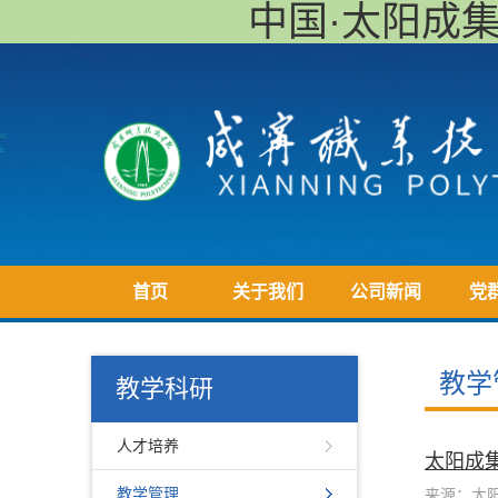
中国·太阳成集团ty
首页
关于我们
公司新闻
党
教学
教学科研
人才培养
太阳成集
教学管理
来源：太阳成