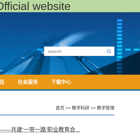
ial website
伍
社会服务
下载中心
首页
>>
教学科研
>>
教学管理
——共建‘一带一路’职业教育合...