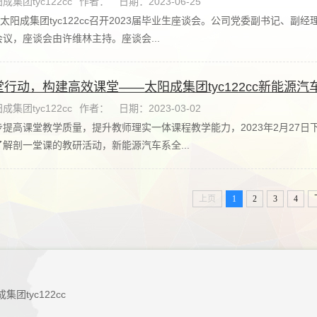
集团tyc122cc
作者：
日期：2023-06-25
，太阳成集团tyc122cc召开2023届毕业生座谈会。公司党委副书记、
议，座谈会由许维林主持。座谈会...
行动，构建高效课堂——太阳成集团tyc122cc新能源
集团tyc122cc
作者：
日期：2023-03-02
提高课堂教学质量，提升教师理实一体课程教学能力，2023年2月27日下
解剖一堂课的教研活动，新能源汽车系全...
上页
1
2
3
4
集团tyc122cc