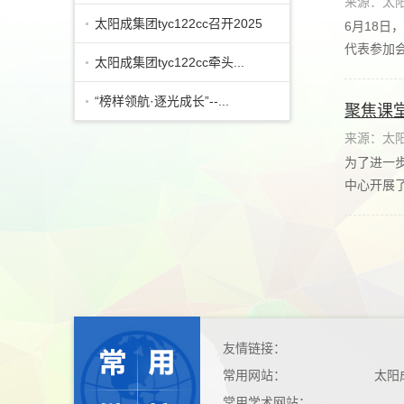
来源：太阳成
年度述职...
太阳成集团tyc122cc召开2025
6月18日
代表参加会
年团学干...
​太阳成集团tyc122cc牵头...
“榜样领航·逐光成长”--...
聚焦课堂
来源：太阳成
为了进一步
中心开展了
友情链接：
常用网站：
太阳成
常用学术网站：