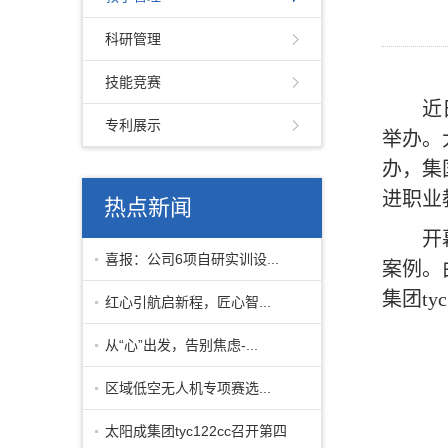
科研管理
技能竞赛
近
专利展示
举办。
办
，集
进职业
热点新闻
开
喜报：公司6项自研实训设...
案例。
集团ty
红心引航启新程，匠心智...
从“心”出发，告别焦虑-...
区域低空无人机专项赛选...
太阳成集团tyc122cc召开第四