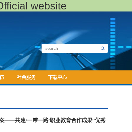
ial website
伍
社会服务
下载中心
育方案——共建‘一带一路’职业教育合作成果”优秀