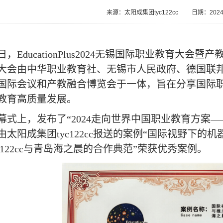
来源：太阳成集团tyc122cc
日期：2024/
日
，EducationPlus2024无锡国际职业教育
大会由中华职业教育社、无锡市人民政府、德国联
国际会议和产教融合博览会于一体
，
旨在分享国际
教育高质量发展
。
幕式上，发布了“2024走向世界中国职业教育方案—
由
太阳成集团tyc122cc
报送的案例“
国际视野下的机
c122cc与青岛海之晨的合作典范
”荣获优秀案例。