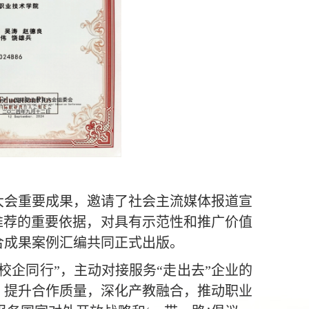
大会重要成果，邀请
了
社会主流媒体报道宣
”推荐的重要依据，对具有示范性和推广价值
合成果案例汇编共同正式出版。
校企同行”，主动对接服务“走出去”企业
的
、提升合作质量，深化产教融合，推动职业