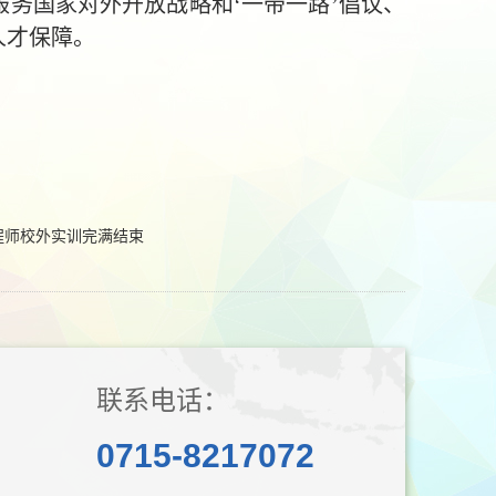
务国家对外开放战略和‘一带一路’倡议、
人才保障。
工程师校外实训完满结束
联系电话：
0715-8217072