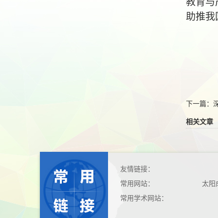
教育与
助推我
   
   
下一篇：
相关文章
友情链接：
常用网站：
太阳成
常用学术网站：