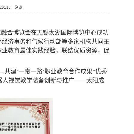
10/15
浏览：
大会暨产教融合博览会在无锡太湖国际博览中心成功
邦经济事务和气候行动部等多家机构共同
主
职业教育最佳实践经验，联结优质资源，促
—共建‘一带一路’职业教育合作成果”优秀
器人视觉教学装备创新与推广——太阳成