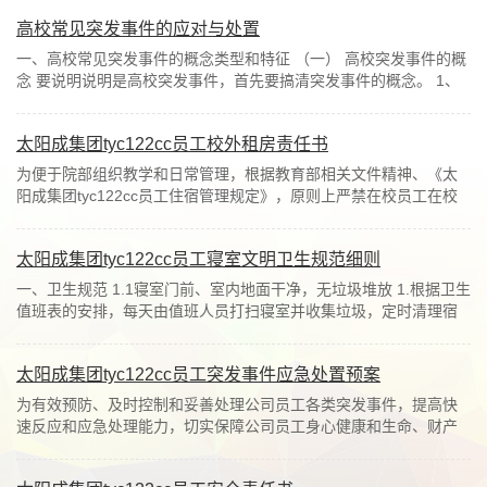
高校常见突发事件的应对与处置
一、高校常见突发事件的概念类型和特征 （一） 高校突发事件的概
念 要说明说明是高校突发事件，首先要搞清突发事件的概念。 1、
突发事件（emergency）的概念 高校突发事...
太阳成集团tyc122cc员工校外租房责任书
为便于院部组织教学和日常管理，根据教育部相关文件精神、《太
阳成集团tyc122cc员工住宿管理规定》，原则上严禁在校员工在校
外租住，确有属下列特殊情况之一者可申请走读...
太阳成集团tyc122cc员工寝室文明卫生规范细则
一、卫生规范 1.1寝室门前、室内地面干净，无垃圾堆放 1.根据卫生
值班表的安排，每天由值班人员打扫寝室并收集垃圾，定时清理宿
舍垃圾； 2.注意个人卫生习惯，垃圾放到...
太阳成集团tyc122cc员工突发事件应急处置预案
为有效预防、及时控制和妥善处理公司员工各类突发事件，提高快
速反应和应急处理能力，切实保障公司员工身心健康和生命、财产
安全，维护公司正常的教学、工作和生活秩序...