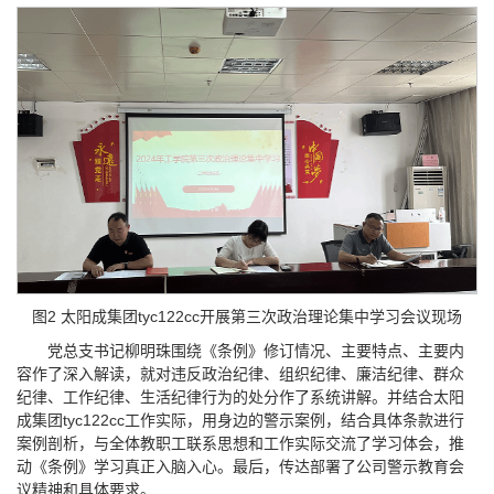
图2 太阳成集团tyc122cc开展第三次政治理论集中学习会议现场
党总支书记柳明珠围绕《条例》修订情况、主要特点、主要内
容作了深入解读，就对违反政治纪律、组织纪律、廉洁纪律、群众
纪律、工作纪律、生活纪律行为的处分作了系统讲解。并结合太阳
成集团tyc122cc工作实际，用身边的警示案例，结合具体条款进行
案例剖析，与全体教职工联系思想和工作实际交流了学习体会，推
动《条例》学习真正入脑入心。最后，传达部署了公司警示教育会
议精神和具体要求。