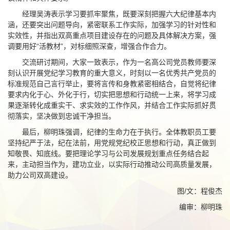
经理吴涛表示学习要抓牢聚焦，既要深刻把握六大纪律基本内
涵，还要突出问题导向，紧密联系工作实际，加强学习的针对性和
实效性，并指出双高重点项目建设存在的问题及具体解决方案，强
调要用好“活教材”，对标细照深查，增强合作合力。
交流研讨期间，大家一致表示，作为一名高公司党员教师要深
刻认识开展党纪学习教育的重大意义，时刻以一名优秀共产党员的
标准规范自己言行举止，要将言传和身教紧密相结合，自觉将纪律
要求内化于心、外化于行，切实把思想和行动统一上来，将学习成
果逐渐转化成重实干、求实效的工作作风，并结合工作实际抓好贯
彻落实，坚决做到忠诚干净担当。
最后，柳明珠强调，纪律的生命力在于执行。全体教职员工要
坚持纪严于法，纪在法前，用党规党纪校正思想和行动，真正做到
知敬畏、知底线。要把理论学习与公司发展规划重点任务结合起
来，主动担当作为，建功立业，以实际行动推动公司高质量发展，
助力公司双高建设。
图/文：程俊杰
编审：柳明珠