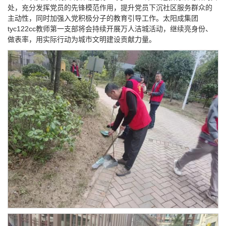
处，充分发挥党员的先锋模范作用，提升党员下沉社区服务群众的
主动性，同时加强入党积极分子的教育引导工作。太阳成集团
tyc122cc教师第一支部将会持续开展万人洁城活动，继续亮身份、
做表率，用实际行动为城市文明建设贡献力量。