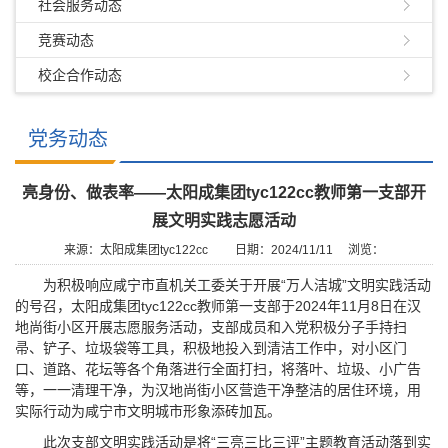
社会服务动态
竞赛动态
校企合作动态
党务动态
亮身份、做表率——太阳成集团tyc122cc教师第一支部开
展文明实践志愿活动
来源：太阳成集团tyc122cc
日期：2024/11/11
浏览：
为积极响应咸宁市直机关工委关于开展“万人洁城”文明实践活动
的号召，太阳成集团tyc122cc教师第一支部于2024年11月8日在汉
地尚街小区开展志愿服务活动，支部成员和入党积极分子手持扫
帚、铲子、垃圾袋等工具，积极地投入到清洁工作中，对小区门
口、道路、花坛等各个角落进行全面打扫，将落叶、垃圾、小广告
等，一一清理干净，为汉地尚街小区营造干净整洁的居住环境，用
实际行动为咸宁市文明城市形象添砖加瓦。
此次支部文明实践活动是将“三亮三比三评”主题教育活动落到实