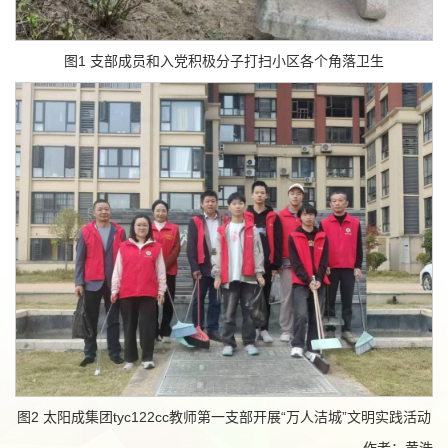
图1 支部成员和入党积极分子打扫小区各个角落卫生
图2 太阳成集团tyc122cc教师第一支部开展“万人洁城”文明实践活动
作者：黄浩