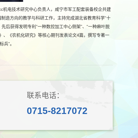
c122cc机电技术研究中心负责人，咸宁市军工配套装备校企共建
制造方向的教学与科研工作，主持完成湖北省教育科学“十
，先后获得发明专利“一种数控加工中心侧架”、“一种麻叶脱
械》、《农机化研究》等核心期刊发表论文4篇，撰写专著一
标兵”。
联系电话：
0715-8217072