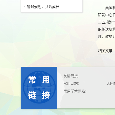
畅谈规划，共话成长——...
吴国利
研发中心
二五规划”
麻传送机
部，教材8
相关文章
友情链接：
常用网站：
太阳成
常用学术网站：