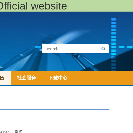
ial website
伍
社会服务
下载中心
06/09
浏览：